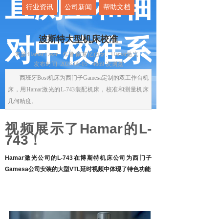
直测量和轴
行业资讯
公司新闻
帮助文档
波斯特大型机床校准
对中校准系
来源:
Hamar Laser
作者:
南京亿佰泰、Hamar激光
发布时间:
2023-09-05
4669
次浏览
西班牙Bost机床为西门子Gamesa定制的双工作台机
统
床，用Hamar激光的L-743装配机床，校准和测量机床
几何精度。
用最好的校准系统
视频展示了
Hamar
的
L-
743
！
Hamar
激光公司的
L-743
在博斯特机床公司为西门子
Gamesa
公司安装的大型
VTL
延时视频中体现了特色功能