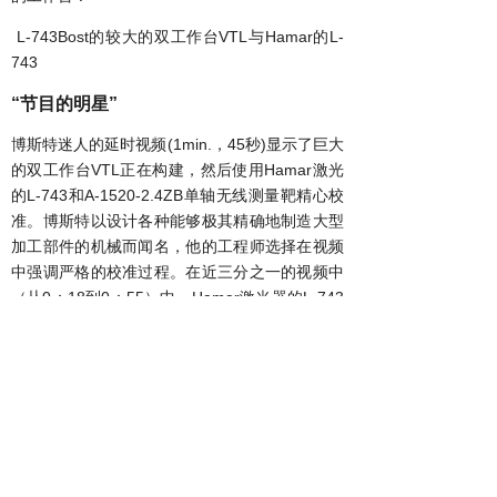
L-743Bost
的较大的双工作台
VTL
与
Hamar
的
L-
743
“
节目的明星
”
博斯特迷人的延时视频
(1min.，45秒)显示了巨大
的双
VTL正在构建，然后使用
Hamar
激光
工作台
的
L-743和A-1520-2.4ZB单轴无线
精心
测量靶
校
。博斯特以设计各种能够极其精确地制造大型
准
加工部件的机械而闻名，他的工程师选择在视频
中强调严格的
过程。在近三分之一的视频中
校准
（从
0：18到0：55）中，
Hamar
激光器的
L-743
和无线
是该节目的明星！
测量靶
!
我们非常高兴
L-743
在博斯特的视频中展示，但
并不感到惊讶。凭借我们超过
53
年的经验，
L-
743
是市场上准确、多功能的
工具。具有
3
个
校准
自动旋转的激光平面，易于使用，但提供较高的
测量精度，需要检查和
当今先进的数控机
校准
床，数控加工中心和铣床。
L-743
是理想的各种