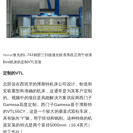
激光的
L-743精密三扫描激光校准系统正用于
校准
Hamar
Bost机床的定制VTL安装
定制的
VTL
总部设在西班牙的博斯特机床公司设计、制造和
安装重型和准确的机床，这通常是为其客户定制
的。视频中的项目是风能解决方案供应商西门子
Gamesa
高度定制。西门子
Gamesa
基于博斯特
的
VTL55CY
，这是一个较大的垂直式双柱车床，
具有纵向
“Y”
轴，用于转动和铣削。这种特殊的机
器安装的特点是两个直径
5000mm（16.4英尺）
的
！
工作台